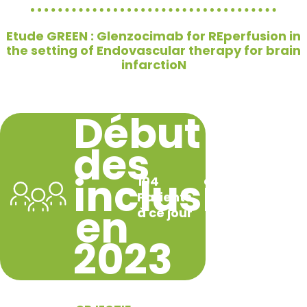
Etude GREEN : Glenzocimab for REperfusion in
the setting of Endovascular therapy for brain
infarctioN
Début
des
inclusions
104
Patients
en
à ce jour
2023