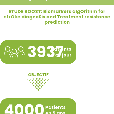
ETUDE BOOST: Biomarkers algOrithm for
strOke diagnoSis and Treatment resistance
prediction
3937
Patients
à ce jour
OBJECTIF
4000
Patients
en 5 ans